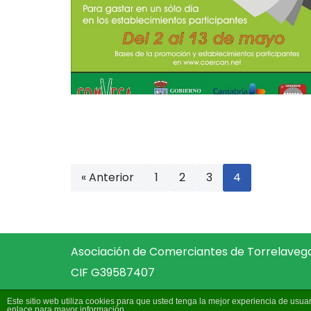
« Anterior
1
2
3
4
Asociación de Comerciantes de Torrelave
CIF G39587407
Este sitio web utiliza cookies para que usted tenga la mejor experiencia de us
enlace para mayor información.