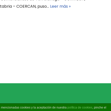
ntabria – COERCAN, puso…
Leer más »
as mencionadas cookies y la aceptación de nuestra
política de cookies
, pinche el