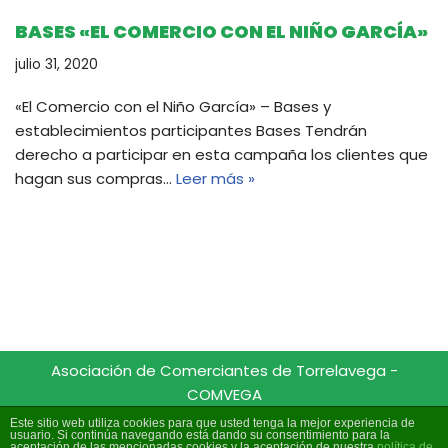
BASES «EL COMERCIO CON EL NIÑO GARCÍA»
julio 31, 2020
«El Comercio con el Niño García» – Bases y
establecimientos participantes Bases Tendrán
derecho a participar en esta campaña los clientes que
hagan sus compras…
Leer más »
Asociación de Comerciantes de Torrelavega -
COMVEGA
CIF G39587407
Este sitio web utiliza cookies para que usted tenga la mejor experiencia de
usuario. Si continúa navegando está dando su consentimiento para la
aceptación de las mencionadas cookies y la aceptación de nuestra
política de